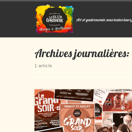
Passer au contenu
Art et gastronomie sous toutes leurs 
Archives journalières:
1 article
Bien le bonsoir, « Encore lui ? Il va jamais nous
lâcher celui là ! » Pardon, mais comme le mois de
mars va être assez chargé, on ne voudrait pas que
vous ratiez quoi que ce soit. Et puis on sait
comment vous êtes hein ! Il faut vous dire plusieurs