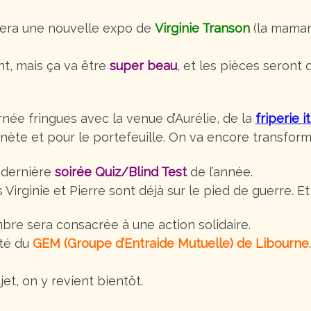
rera une nouvelle expo de
Virginie Transon
(la maman
t, mais ça va être
super beau
, et les pièces seront
urnée fringues avec la venue d’Aurélie, de la
friperie 
anète et pour le portefeuille. On va encore transform
a dernière
soirée Quiz/Blind Test
de l’année.
Virginie et Pierre sont déjà sur le pied de guerre. Et 
re sera consacrée à une action solidaire.
ôté du
GEM (Groupe d’Entraide Mutuelle) de Libourne
t, on y revient bientôt.