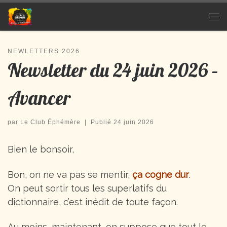
Passer au contenu
Me
NEWLETTERS 2026
Newsletter du 24 juin 2026 –
Avancer
par
Le Club Éphémère
|
Publié
24 juin 2026
Bien le bonsoir,
Bon, on ne va pas se mentir,
ça cogne dur
.
On peut sortir tous les superlatifs du
dictionnaire, c’est inédit de toute façon.
Au moins, maintenant, on suppose que tout le